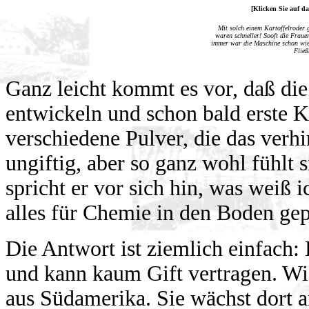
[Klicken Sie auf da
Mit solch einem Kartoffelroder 
waren schneller! Sooft die Frau
immer war die Maschine schon wied
Fließ
Ganz leicht kommt es vor, daß die
entwickeln und schon bald erste K
verschiedene Pulver, die das verhi
ungiftig, aber so ganz wohl fühlt 
spricht er vor sich hin, was weiß
alles für Chemie in den Boden gep
Die Antwort ist ziemlich einfach: 
und kann kaum Gift vertragen. Wie
aus Südamerika. Sie wächst dort 